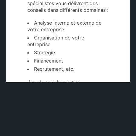
spécialistes vous délivrent des
conseils dans différents domaines :
Analyse interne et externe de
votre entreprise
Organisation de votre
entreprise
Stratégie
Financement
Recrutement, etc.
Analyse de votre
entreprise
Pour rapidement développer votre
entreprise, vous devez tout
d’abord effectuer un état des lieux.
Ce dernier consiste à analyser
votre structure afin d’identifier