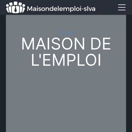
Emploi et métiers
SLVA
Formation
MAISON DE
Marketing
L'EMPLOI
Entreprise
Services
CONTACT