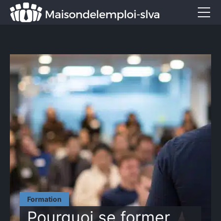
Emploi et métiers
Formation
Marketing
Entreprise
Services
CONTACT
Formation
Pourquoi se former