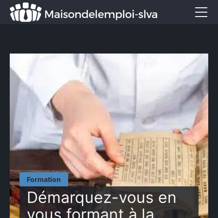
Emploi et métiers
Formation
Marketing
Entreprise
Services
CONTACT
Formation
Démarquez-vous en
vous formant à la