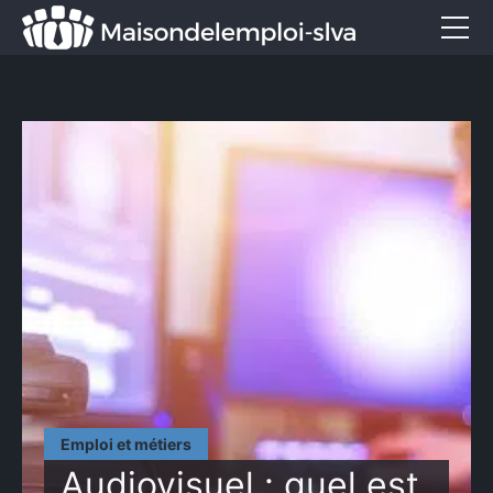
Emploi et métiers
Formation
Marketing
Entreprise
Services
CONTACT
Emploi et métiers
Audiovisuel : quel est