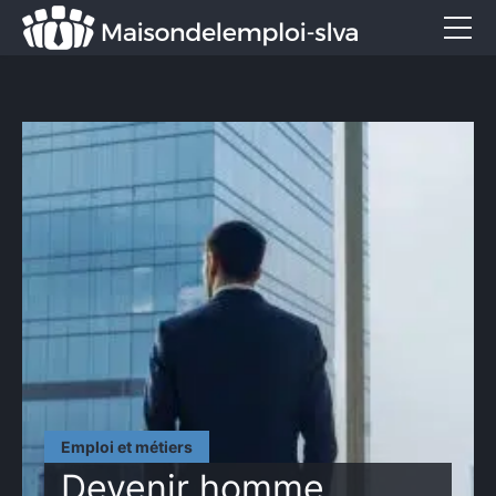
Emploi et métiers
Formation
Marketing
Entreprise
Services
CONTACT
Emploi et métiers
Devenir homme