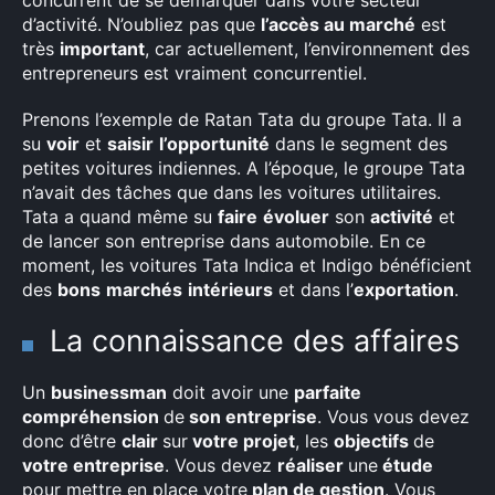
concurrent de se démarquer dans votre secteur
d’activité. N’oubliez pas que
l’accès au marché
est
très
important
, car actuellement, l’environnement des
entrepreneurs est vraiment concurrentiel.
Prenons l’exemple de Ratan Tata du groupe Tata. Il a
su
voir
et
saisir
l’opportunité
dans le segment des
petites voitures indiennes. A l’époque, le groupe Tata
n’avait des tâches que dans les voitures utilitaires.
Tata a quand même su
faire
évoluer
son
activité
et
de lancer son entreprise dans automobile. En ce
moment, les voitures Tata Indica et Indigo bénéficient
des
bons
marchés
intérieurs
et dans l’
exportation
.
La connaissance des affaires
Un
businessman
doit avoir une
parfaite
compréhension
de
son entreprise
. Vous vous devez
donc d’être
clair
sur
votre projet
, les
objectifs
de
votre entreprise
. Vous devez
réaliser
une
étude
pour mettre en place votre
plan de gestion
. Vous