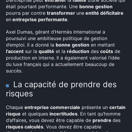
d’entreprise peut
entraîner
la
faillite
d’une société qui
était pourtant performante. Une
bonne gestion
pourra par contre
transformer
une
entité déficitaire
en
entreprise performante
.
Axel Dumas, gérant d’Hermès International a
poursuivi une ambitieuse politique de gestion
d’emploi. Il a donné la
bonne
gestion
en mettant
l’accent
sur la
qualité
et la
réduction
des
coûts
de
production en interne. Il a également valorisé l’idée
du luxe français qui a actuellement beaucoup de
succès.
La capacité de prendre des
risques
Chaque
entreprise commerciale
présente un
certain
risque
et quelques
incertitudes
. En tant qu’homme
d’affaires, vous devez être capable de
prendre
des
risques calculés
. Vous devez être capable