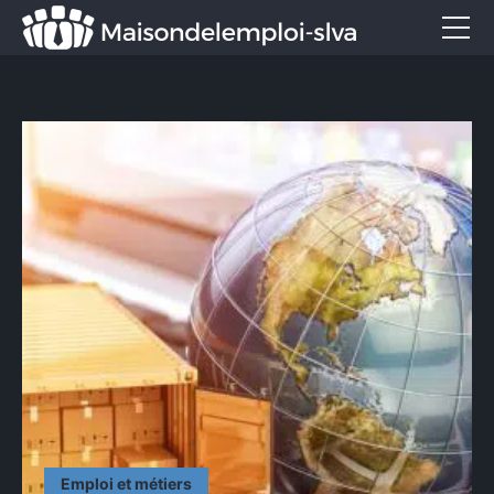
Emploi et métiers
Formation
Marketing
Entreprise
Services
CONTACT
Emploi et métiers