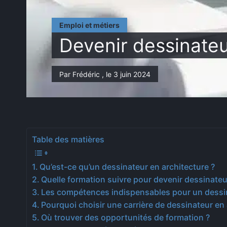
Emploi et métiers
Devenir dessinateu
Par Frédéric , le 3 juin 2024
Table des matières
Qu’est-ce qu’un dessinateur en architecture ?
Quelle formation suivre pour devenir dessinateu
Les compétences indispensables pour un dessin
Pourquoi choisir une carrière de dessinateur en 
Où trouver des opportunités de formation ?