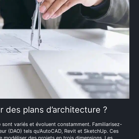
er des plans d’architecture ?
re sont variés et évoluent constamment. Familiarisez-
ateur (DAO) tels qu’AutoCAD, Revit et SketchUp. Ces
de modéliser des projets en trois dimensions. Les