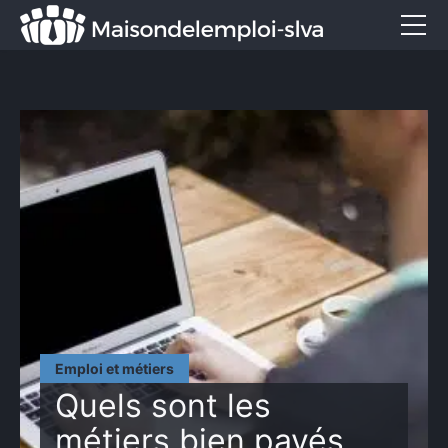
Emploi et métiers
Formation
Marketing
Entreprise
Services
CONTACT
Emploi et métiers
Quels sont les
métiers bien payés