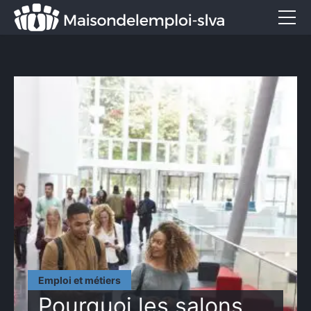
Emploi et métiers
Formation
Marketing
Entreprise
Services
CONTACT
Emploi et métiers
Pourquoi les salons