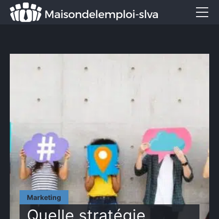
Emploi et métiers
Formation
Marketing
Entreprise
Services
CONTACT
Marketing
Quelle stratégie