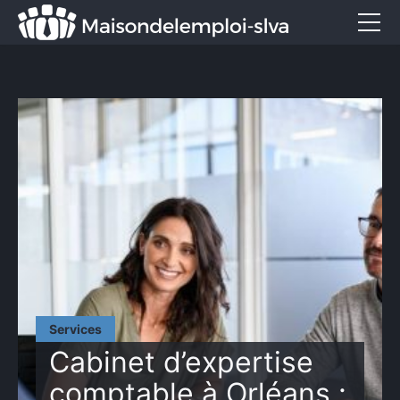
Emploi et métiers
Formation
Marketing
Entreprise
Services
CONTACT
Services
Cabinet d’expertise
comptable à Orléans :