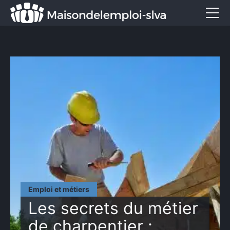
Emploi et métiers
Formation
Marketing
Entreprise
Services
CONTACT
Emploi et métiers
Les secrets du métier
de charpentier :