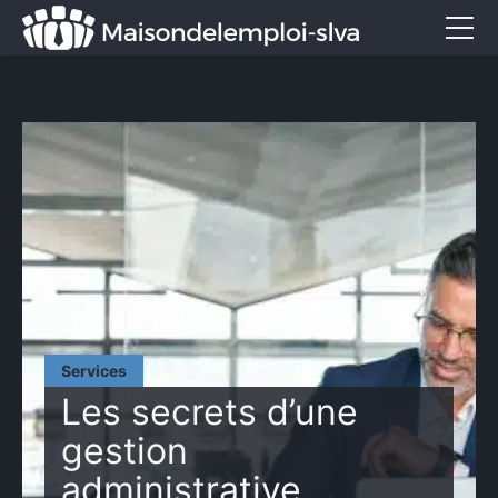
Emploi et métiers
Formation
Marketing
Entreprise
Services
CONTACT
Services
Les secrets d’une
gestion
administrative