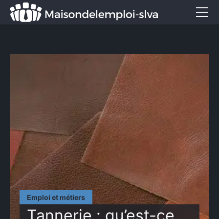
Emploi et métiers
Formation
Marketing
Entreprise
Services
CONTACT
Emploi et métiers
Tannerie : qu’est-ce