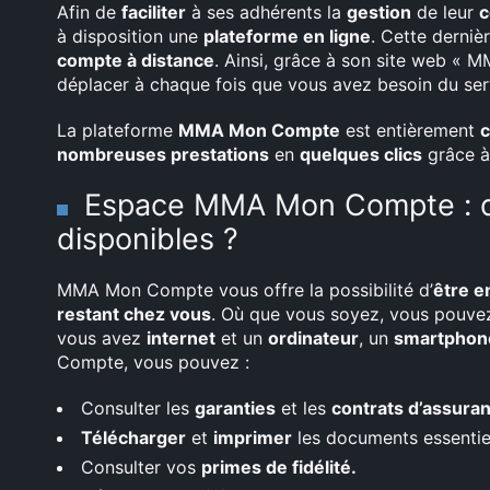
Afin de
faciliter
à ses adhérents la
gestion
de leur
c
à disposition une
plateforme en ligne
. Cette derniè
compte à distance
. Ainsi, grâce à son site web «
déplacer à chaque fois que vous avez besoin du ser
La plateforme
MMA Mon Compte
est entièrement
c
nombreuses prestations
en
quelques clics
grâce à 
Espace MMA Mon Compte : qu
disponibles ?
MMA Mon Compte vous offre la possibilité d’
être e
restant chez vous
. Où que vous soyez, vous pouve
vous avez
internet
et un
ordinateur
, un
smartphon
Compte, vous pouvez :
Consulter les
garanties
et les
contrats d’assura
Télécharger
et
imprimer
les documents essentiels
Consulter vos
primes de fidélité.