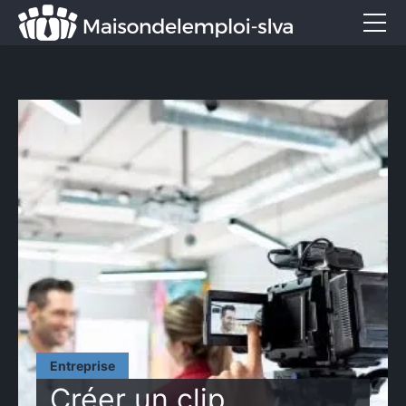
Emploi et métiers
Formation
Marketing
Entreprise
Services
CONTACT
Entreprise
Créer un clip