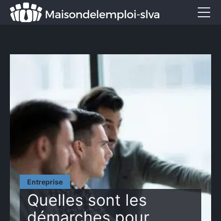
Emploi et métiers
Formation
Marketing
Entreprise
Services
CONTACT
Entreprise
Quelles sont les
démarches pour