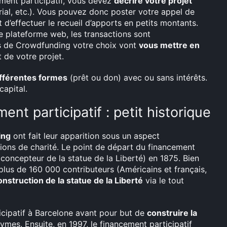
ment participatif, vous devez
décrire votre projet
rial, etc.). Vous pouvez donc poster votre appel de
d’effectuer le recueil d’apports en petits montants.
ne plateforme web, les transactions sont
es de Crowdfunding votre choix vont
vous mettre en
 de votre projet.
ifférentes formes
(prêt ou don) avec ou sans intérêts.
capital.
t participatif : petit historique
ing
ont fait leur apparition sous un aspect
ctions de charité. Le point de départ du financement
 concepteur de la statue de la Liberté) en 1875. Bien
 plus de 160 000 contributeurs (Américains et français,
onstruction de la statue de la Liberté
via le tout
icipatif à Barcelone avant pour but de
construire la
es. Ensuite, en 1997, le financement participatif