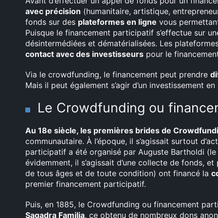
Avant d’effectuer un appel de fonds pour un finance
avec précision
(humanitaire, artistique, entrepreneu
fonds sur des
plateformes en ligne
vous permettant 
Puisque le financement participatif s’effectue sur u
désintermédiées et dématérialisées. Les plateform
contact avec des investisseurs
pour le financement
Via le crowdfunding, le financement peut prendre
d
Mais il peut également s’agir d’un investissement en 
Le Crowdfunding ou financemen
Au 18e siècle, les premières brides de Crowdfund
communautaire. À l’époque, il s’agissait surtout d’a
participatif a été organisé par Auguste Bartholdi (le
évidemment, il s’agissait d’une collecte de fonds, et
de tous âges et de toute condition) ont financé la
c
premier financement participatif.
Puis, en 1885, le Crowdfunding ou financement part
Sagadra Familia
, ce obtenu de nombreux dons anonym