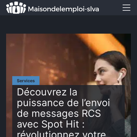
Emploi et métiers
Formation
Marketing
Entreprise
Services
Services
CONTACT
Découvrez la
puissance de l’envoi
de messages RCS
avec Spot Hit :
révolutionnez votre