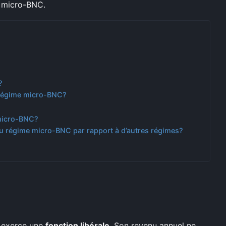
e micro-BNC.
?
u régime micro-BNC?
micro-BNC?
du régime micro-BNC par rapport à d’autres régimes?
i exerce une
fonction libérale
. Son revenu annuel ne