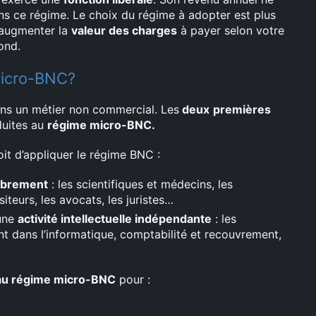
ns ce régime. Le choix du régime à adopter est plus
à augmenter la
valeur des charges
à payer selon votre
ond.
micro-BNC?
ans un métier non commercial. Les
deux
premières
duites au
régime micro-BNC.
oit d’appliquer le régime BNC :
librement
: les scientifiques et médecins, les
iteurs, les avocats, les juristes…
 une
activité intellectuelle indépendante
: les
ent dans l’informatique, comptabilité et recouvrement,
 au régime micro-BNC
pour :