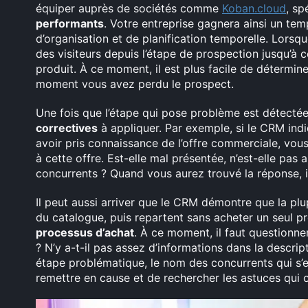
équiper auprès de sociétés comme
Koban.cloud
, sp
performants
. Votre entreprise gagnera ainsi un tem
d’organisation et de planification temporelle. Lorsq
des visiteurs depuis l’étape de prospection jusqu’à ce
produit. À ce moment, il est plus facile de détermin
moment vous avez perdu le prospect.
Une fois que l’étape qui pose problème est détecté
correctives
à appliquer. Par exemple, si le CRM ind
avoir pris connaissance de l’offre commerciale, vou
à cette offre. Est-elle mal présentée, n’est-elle pas 
concurrents ? Quand vous aurez trouvé la réponse, il
Il peut aussi arriver que le CRM démontre que la plu
du catalogue, puis repartent sans acheter un seul p
processus d’achat
. À ce moment, il faut questionner
? N’y a-t-il pas assez d’informations dans la descri
étape problématique, le nom des concurrents qui s’
remettre en cause et de rechercher les astuces qui o