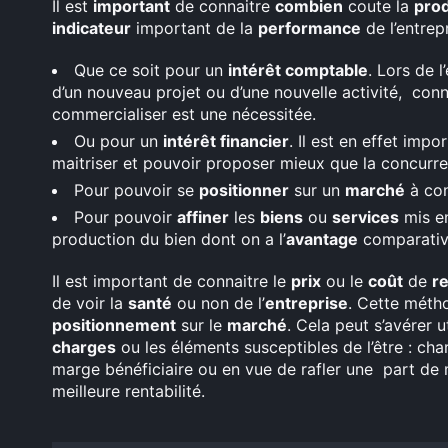
Il est
important
de connaitre
combien
coute la
pro
indicateur
important de la
performance
de l’entrepr
Que ce soit pour un
intérêt comptable
. Lors de 
d’un nouveau projet ou d’une nouvelle activité, conn
commercialiser est une nécessitée.
Ou pour un
intérêt financier
. Il est en effet imp
maitriser et pouvoir proposer mieux que la concurre
Pour pouvoir se
positionner
sur un
marché
à con
Pour pouvoir
affiner
les
biens
ou
services
mis 
production du bien dont on a l’
avantage
comparati
Il est important de connaitre le
prix
ou le
coût
de
re
de voir la
santé
ou non de l’
entreprise
. Cette méth
positionnement
sur le
marché
. Cela peut s’avérer 
charges
ou les éléments susceptibles de l’être : cha
marge bénéficiaire ou en vue de rafler une part de 
meilleure rentabilité.