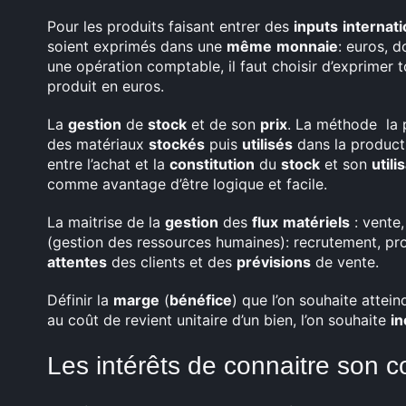
Pour les produits faisant entrer des
inputs
internat
soient exprimés dans une
même
monnaie
: euros, d
une opération comptable, il faut choisir d’exprimer 
produit en euros.
La
gestion
de
stock
et de son
prix
. La méthode la p
des matériaux
stockés
puis
utilisés
dans la producti
entre l’achat et la
constitution
du
stock
et son
utili
comme avantage d’être logique et facile.
La maitrise de la
gestion
des
flux
matériels
: vente
(gestion des ressources humaines): recrutement, pro
attentes
des clients et des
prévisions
de vente.
Définir la
marge
(
bénéfice
) que l’on souhaite attei
au coût de revient unitaire d’un bien, l’on souhaite
in
Les intérêts de connaitre son c