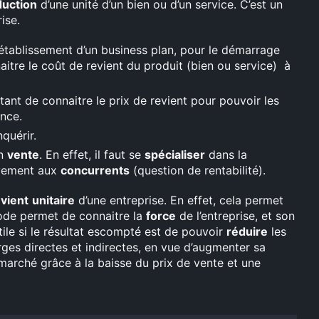
duction
d’une unité d’un bien ou d’un service. C’est un
ise.
l’établissement d’un business plan, pour le démarrage
aitre le coût de revient du produit (bien ou service) à
ortant de connaitre le prix de revient pour pouvoir les
nce.
quérir.
en
vente
. En effet, il faut se
spécialiser
dans la
vement aux
concurrents
(question de rentabilité).
vient
unitaire
d’une entreprise. En effet, cela permet
ode permet de connaitre la
force
de l’entreprise, et son
utile si le résultat escompté est de pouvoir
réduire
les
rges directes et indirectes, en vue d’augmenter sa
marché grâce à la baisse du prix de vente et une